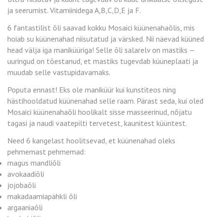
ja seerumist. Vitamiinidega A,B,C,D,E ja F.
6 fantastilist õli saavad kokku Mosaici küünenahaõlis, mis
hoiab su küünenahad niisutatud ja värsked. Nii näevad küüned
head välja iga maniküüriga! Selle õli salarelv on mastiks —
uuringud on tõestanud, et mastiks tugevdab küüneplaati ja
muudab selle vastupidavamaks.
Poputa ennast! Eks ole maniküür kui kunstiteos ning
hästihooldatud küünenahad selle raam. Pärast seda, kui oled
Mosaici küünenahaõli hoolikalt sisse masseerinud, nõjatu
tagasi ja naudi vaatepilti tervetest, kaunitest küüntest.
Need 6 kangelast hoolitsevad, et küünenahad oleks
pehmemast pehmemad:
magus mandliõli
avokaadiõli
jojobaõli
makadaamiapähkli õli
argaaniaõli