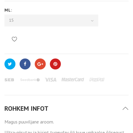
ML:
15
ROHKEM INFOT
Magus puuviljane aroom.
Ultra-niisutav ja küünt tugevdav õli kuue unikaalse õlisegust