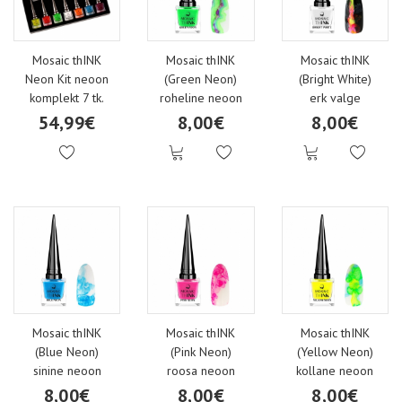
Pealisgeelid
ART
Transfer foolium
Mosaic thINK
Mosaic thINK
Mosaic thINK
Geelid aksessuaaridele
Neoon
Confetti sädelused
Neon Kit neoon
(Green Neon)
(Bright White)
komplekt 7 tk.
roheline neoon
erk valge
54,99€
8,00€
8,00€
Bling glittergeel
Red
Metallist kaunistused
Vitra geelid
Nude
MIX Sädelused
One stroke Art Geelid
Glitter
Stardust sädelused
Neoon One stroke Art geelid
Blue, Green
Polycolor akrüülvärvid
Mosaic thINK
Mosaic thINK
Mosaic thINK
(Blue Neon)
(Pink Neon)
(Yellow Neon)
sinine neoon
roosa neoon
kollane neoon
8,00€
8,00€
8,00€