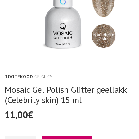
Pealisgeelid
Transfer foolium
Geelid aksessuaaridele
Confetti sädelused
Bling glittergeel
Metallist kaunistused
Vitra geelid
MIX Sädelused
One stroke Art Geelid
Stardust sädelused
TOOTEKOOD
GP-GL-CS
Mosaic Gel Polish Glitter geellakk
Neoon One stroke Art geelid
Polycolor akrüülvärvid
(Celebrity skin) 15 ml
11,00€