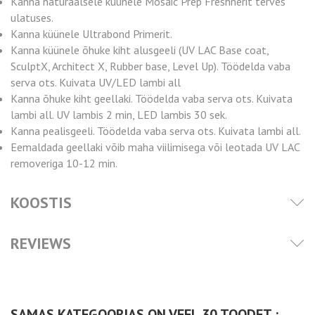
Kanna naturaalsele küünele Mosaic Prep Freshnerit terves
ulatuses.
Kanna küünele Ultrabond Primerit.
Kanna küünele õhuke kiht alusgeeli (UV LAC Base coat,
SculptX, Architect X, Rubber base, Level Up). Töödelda vaba
serva ots. Kuivata UV/LED lambi all
Kanna õhuke kiht geellaki. Töödelda vaba serva ots. Kuivata
lambi all. UV lambis 2 min, LED lambis 30 sek.
Kanna pealisgeeli. Töödelda vaba serva ots. Kuivata lambi all.
Eemaldada geellaki võib maha viilimisega või leotada UV LAC
removeriga 10-12 min.
KOOSTIS
REVIEWS
SAMAS KATEGOORIAS ON VEEL 30 TOODET :