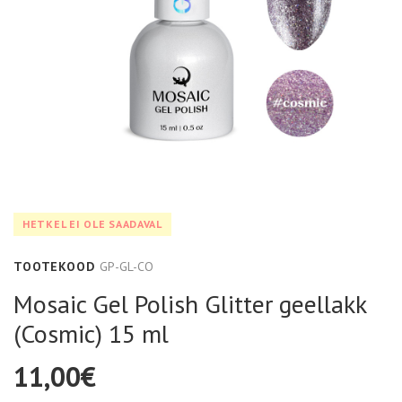
Pealisgeelid
Transfer foolium
Geelid aksessuaaridele
Confetti sädelused
Bling glittergeel
Metallist kaunistused
Vitra geelid
MIX Sädelused
One stroke Art Geelid
Stardust sädelused
HETKEL EI OLE SAADAVAL
Neoon One stroke Art geelid
Polycolor akrüülvärvid
TOOTEKOOD
GP-GL-CO
Mosaic Gel Polish Glitter geellakk
(Cosmic) 15 ml
11,00€