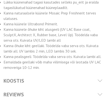
Lükka küünenahad tagasi kasutades selleks pu_erit ja eralda
tagasilükatud küünenahad küüneplaadilt.
Kanna naturaalsele küünele Mosaic Prep Freshnerit terves
ulatuses.
Kanna küünele Ultrabond Primerit.
Kanna küünele õhuke kiht alusgeeli (UV LAC Base coat,
SculptX, Architect X, Rubber base, Level Up). Töödelda vaba
serva ots. Kuivata UV/LED lambi all
Kanna õhuke kiht geellaki. Töödelda vaba serva ots. Kuivata
lambi all. UV lambis 2 min, LED lambis 30 sek.
Kanna pealisgeeli. Töödelda vaba serva ots. Kuivata lambi all.
Eemaldada geellaki võib maha viilimisega või leotada UV LAC
removeriga 10-12 min.
KOOSTIS
REVIEWS