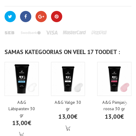
SAMAS KATEGOORIAS ON VEEL 17 TOODET :
A&G
A&G Valge 30
A&G Piimjas-
Läbipaistev 30
gr
roosa 30 gr
gr
13,00€
13,00€
13,00€