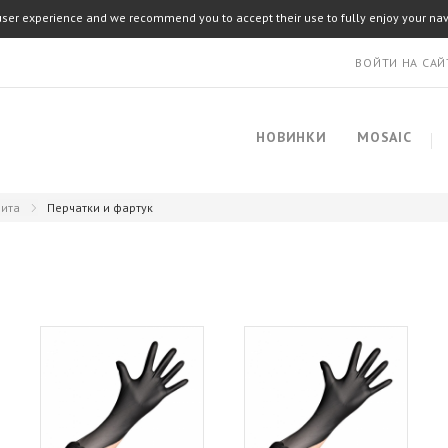
user experience and we recommend you to accept their use to fully enjoy your nav
ВОЙТИ НА САЙ
НОВИНКИ
MOSAIC
щита
Перчатки и фартук