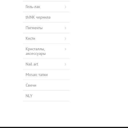
Гель-лак
thINK чернила
Пигменты
Кисти
Кристаллы,
аксессуары
Nail art
Mosaic тапки
Свечи
NLY