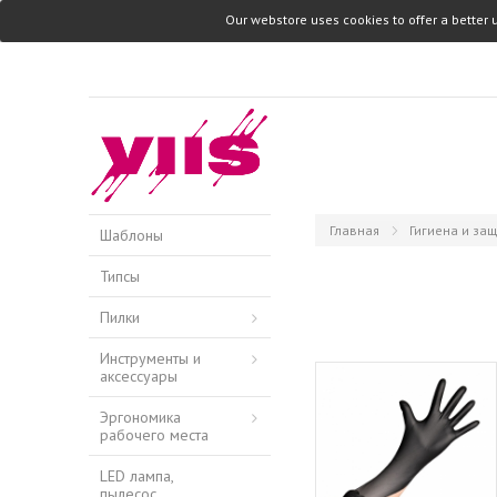
Our webstore uses cookies to offer a better 
Главная
Гигиена и за
Шаблоны
Типсы
Пилки
Инструменты и
аксессуары
Эргономика
рабочего места
LED лампа,
пылесос