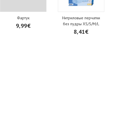
Фартук
Нитриловые перчатки
без пудры XS/S/M/L
9,99€
8,41€