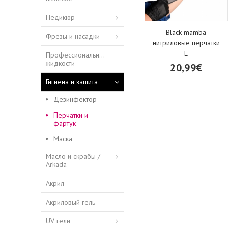
Педикюр
Black mamba
Фрезы и насадки
нитриловые перчатки
L
Профессиональные
жидкости
20,99€
Гигиена и защита
Дезинфектор
Перчатки и
фартук
Маска
Масло и скрабы /
Arkada
Акрил
Акриловый гель
UV гели