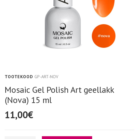
Pealisgeelid
Transfer foolium
Geelid aksessuaaridele
Confetti sädelused
Bling glittergeel
Metallist kaunistused
Vitra geelid
MIX Sädelused
One stroke Art Geelid
Stardust sädelused
TOOTEKOOD
GP-ART-NOV
Mosaic Gel Polish Art geellakk
Neoon One stroke Art geelid
Polycolor akrüülvärvid
(Nova) 15 ml
11,00€